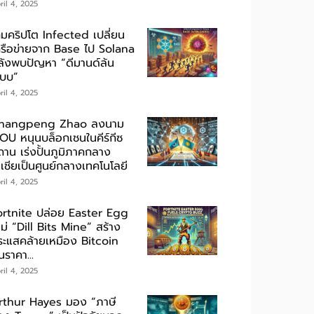
ril 4, 2025
กมคริปโต Infected เปลี่ยน
ครือข่ายจาก Base ไป Solana
ลังพบปัญหา “ดีมานด์ล้น
ะบบ”
ril 4, 2025
hangpeng Zhao ลงนาม
OU หนุนบล็อกเชนในคีร์กีซ
ถาน เร่งปั้นภูมิภาคกลาง
เชียเป็นศูนย์กลางเทคโนโลยี
ril 4, 2025
ortnite ปล่อย Easter Egg
ม่ “Dill Bits Mine” สร้าง
ระแสคล้ายเหมือง Bitcoin
นราคา...
ril 4, 2025
rthur Hayes มอง “ภาษี