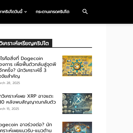
าคริปโตวันนี้
กระดานเทรดคริปโต
วิเคราะห์เหรียญคริปโต
ไรคือสิ่งที่ Dogecoin
องการ เพื่อฟื้นตัวกลับสู่จุดพี
ีกครั้ง? นักวิเคราะห์ชี้ 3
ัจจัยสำคัญ
rch 28, 2025
ักวิเคราะห์เผย XRP อาจแตะ
30 หลังพบสัญญาณกลับตัว
rch 15, 2025
ogecoin อาจร่วงต่อ? นัก
ิเคราะห์เผยแนวรับ-แนวต้าน