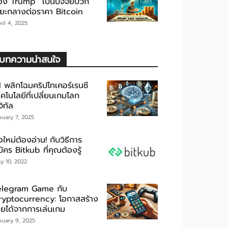
อง Trump” เป็นปัจจัยบวก
ะยะกลางต่อราคา Bitcoin
ril 4, 2025
บทความน่าสนใจ
I พลิกโฉมคริปโทเคอร์เรนซี
คโนโลยีที่เปลี่ยนเกมโลก
จิทัล
nuary 7, 2025
อใหม่ต้องอ่าน! กับวิธีการ
ัคร Bitkub ที่คุณต้องรู้
y 10, 2022
elegram Game กับ
ryptocurrency: โอกาสสร้าง
ายได้จากการเล่นเกม
nuary 9, 2025