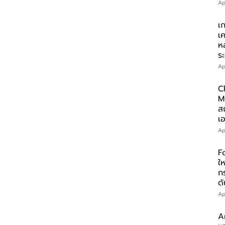
Ap
เ
เ
ห
ร
Ap
C
M
ส
เอ
Ap
F
ให
ก
ดั
Ap
A