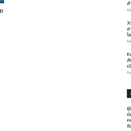
ส
วย
Fe
X
สา
โอ
Fe
K
สั
เ
Fe
ผู
อ
ห
ช