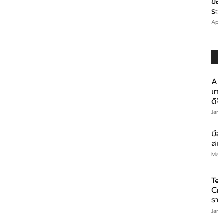
ข
ร
Ap
A
เท
ดิ
Ja
มื
สม
Ma
T
C
ร
Ja