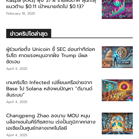
Kaspa (KAS) พุ่ง 37% รายสัปดาห์ ลุ้นทะลุ
แนวต้าน $0.11 เป้าหมายถัดไป $0.13?
February 18, 2025
ข่าวคริปโตล่าสุด
ผู้ร่วมก่อตั้ง Unicoin ชี้ SEC อ่อนท่าทีต่อค
ริปโต คาดแรงหนุนจากฝั่ง Trump มีผล
ชัดเจน
April 4, 2025
เกมคริปโต Infected เปลี่ยนเครือข่ายจาก
Base ไป Solana หลังพบปัญหา “ดีมานด์
ล้นระบบ”
April 4, 2025
Changpeng Zhao ลงนาม MOU หนุน
บล็อกเชนในคีร์กีซสถาน เร่งปั้นภูมิภาคกลาง
เอเชียเป็นศูนย์กลางเทคโนโลยี
April 4, 2025