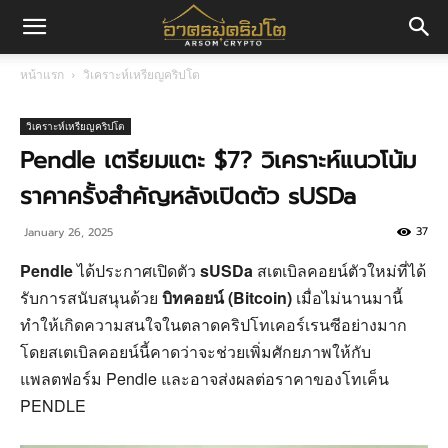
อา
หน้าแรก
วิเคราะห์เหรียญคริปโต
ศร
วิเคราะห์เหรียญคริปโต
Pendle เตรียมแตะ $7? วิเคราะห์แนวโน้ม
ราคาครั้งสำคัญหลังเปิดตัว sUSDa
มค
37
January 26, 2025
Pendle
ได้ประกาศเปิดตัว
sUSDa
สเตเบิลคอยน์ตัวใหม่ที่ได้
ริ
รับการสนับสนุนด้วย
บิทคอยน์ (Bitcoin)
เมื่อไม่นานมานี้
ทำให้เกิดความสนใจในตลาดคริปโทเคอร์เรนซีอย่างมาก
โดยสเตเบิลคอยน์นี้คาดว่าจะช่วยเพิ่มศักยภาพให้กับ
ปโต
แพลตฟอร์ม Pendle และอาจส่งผลต่อราคาของโทเค็น
PENDLE