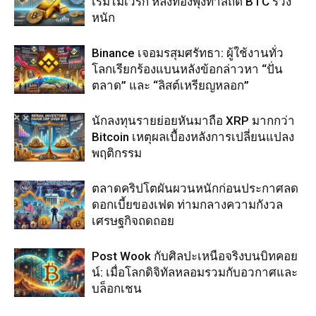
เริ่มไม่เวิร์ก หลังทองพุ่งทำสถิติ BTC ร่วง
หนัก
Binance เจอมรสุมศรัทธา: ผู้ใช้งานทั่ว
โลกเรียกร้องแบนหลังข้อกล่าวหา “ปั่น
ตลาด” และ “ลิสต์เหรียญหลอก”
นักลงทุนรายย่อยหันมาถือ XRP มากกว่า
Bitcoin เหตุผลเบื้องหลังการเปลี่ยนแปลง
พฤติกรรม
ตลาดคริปโตผันผวนหนักก่อนประกาศลด
ดอกเบี้ยของเฟด ท่ามกลางความกังวล
เศรษฐกิจถดถอย
Post Wook กับศิลปะเหนือจริงบนบิทคอย
น์: เมื่อโลกดิจิทัลหลอมรวมกับอวกาศและ
บล็อกเชน