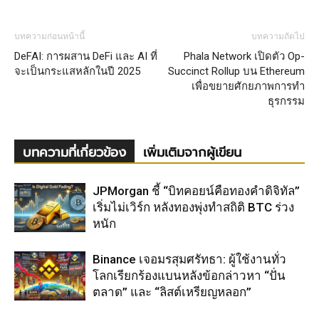
บทความก่อนหน้านี้
บทความถัดไป
DeFAI: การผสาน DeFi และ AI ที่
Phala Network เปิดตัว Op-
จะเป็นกระแสหลักในปี 2025
Succinct Rollup บน Ethereum
เพื่อขยายศักยภาพการทำ
ธุรกรรม
บทความที่เกี่ยวข้อง
เพิ่มเติมจากผู้เขียน
JPMorgan ชี้ “บิทคอยน์คือทองคำดิจิทัล”
เริ่มไม่เวิร์ก หลังทองพุ่งทำสถิติ BTC ร่วง
หนัก
Binance เจอมรสุมศรัทธา: ผู้ใช้งานทั่ว
โลกเรียกร้องแบนหลังข้อกล่าวหา “ปั่น
ตลาด” และ “ลิสต์เหรียญหลอก”