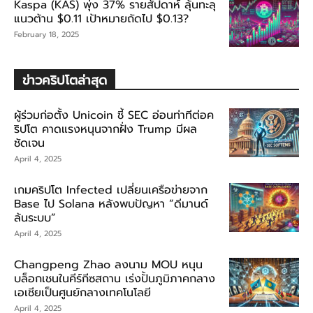
Kaspa (KAS) พุ่ง 37% รายสัปดาห์ ลุ้นทะลุ
แนวต้าน $0.11 เป้าหมายถัดไป $0.13?
February 18, 2025
ข่าวคริปโตล่าสุด
ผู้ร่วมก่อตั้ง Unicoin ชี้ SEC อ่อนท่าทีต่อค
ริปโต คาดแรงหนุนจากฝั่ง Trump มีผล
ชัดเจน
April 4, 2025
เกมคริปโต Infected เปลี่ยนเครือข่ายจาก
Base ไป Solana หลังพบปัญหา “ดีมานด์
ล้นระบบ”
April 4, 2025
Changpeng Zhao ลงนาม MOU หนุน
บล็อกเชนในคีร์กีซสถาน เร่งปั้นภูมิภาคกลาง
เอเชียเป็นศูนย์กลางเทคโนโลยี
April 4, 2025