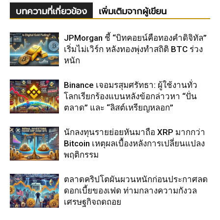
บทความที่เกี่ยวข้อง
เพิ่มเติมจากผู้เขียน
JPMorgan ชี้ “บิทคอยน์คือทองคำดิจิทัล”
เริ่มไม่เวิร์ก หลังทองพุ่งทำสถิติ BTC ร่วง
หนัก
Binance เจอมรสุมศรัทธา: ผู้ใช้งานทั่ว
โลกเรียกร้องแบนหลังข้อกล่าวหา “ปั่น
ตลาด” และ “ลิสต์เหรียญหลอก”
นักลงทุนรายย่อยหันมาถือ XRP มากกว่า
Bitcoin เหตุผลเบื้องหลังการเปลี่ยนแปลง
พฤติกรรม
ตลาดคริปโตผันผวนหนักก่อนประกาศลด
ดอกเบี้ยของเฟด ท่ามกลางความกังวล
เศรษฐกิจถดถอย