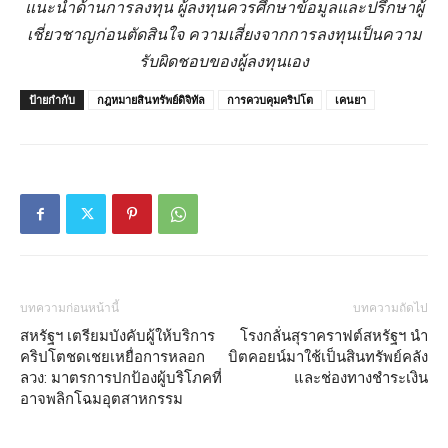
แนะนำด้านการลงทุน ผู้ลงทุนควรศึกษาข้อมูลและปรึกษาผู้
เชี่ยวชาญก่อนตัดสินใจ ความเสี่ยงจากการลงทุนเป็นความ
รับผิดชอบของผู้ลงทุนเอง
ป้ายกำกับ
กฎหมายสินทรัพย์ดิจิทัล
การควบคุมคริปโต
เคนยา
บทความก่อนหน้านี้
บทความถัดไป
สหรัฐฯ เตรียมบังคับผู้ให้บริการ
โรงกลั่นสุราคราฟต์สหรัฐฯ นำ
คริปโตชดเชยเหยื่อการหลอก
บิตคอยน์มาใช้เป็นสินทรัพย์คลัง
ลวง: มาตรการปกป้องผู้บริโภคที่
และช่องทางชำระเงิน
อาจพลิกโฉมอุตสาหกรรม