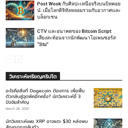
Post Wook กับศิลปะเหนือจริงบนบิทคอย
น์: เมื่อโลกดิจิทัลหลอมรวมกับอวกาศและ
บล็อกเชน
CTV และอนาคตของ Bitcoin Script:
เสียงสะท้อนจากนักพัฒนาโอเพนซอร์ส
“Stu”
วิเคราะห์เหรียญคริปโต
อะไรคือสิ่งที่ Dogecoin ต้องการ เพื่อฟื้น
ตัวกลับสู่จุดพีคอีกครั้ง? นักวิเคราะห์ชี้ 3
ปัจจัยสำคัญ
March 28, 2025
นักวิเคราะห์เผย XRP อาจแตะ $30 หลังพบ
สัญญาณกลับตัว