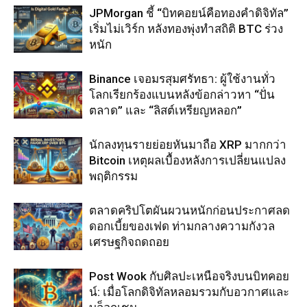
JPMorgan ชี้ “บิทคอยน์คือทองคำดิจิทัล”
เริ่มไม่เวิร์ก หลังทองพุ่งทำสถิติ BTC ร่วง
หนัก
Binance เจอมรสุมศรัทธา: ผู้ใช้งานทั่ว
โลกเรียกร้องแบนหลังข้อกล่าวหา “ปั่น
ตลาด” และ “ลิสต์เหรียญหลอก”
นักลงทุนรายย่อยหันมาถือ XRP มากกว่า
Bitcoin เหตุผลเบื้องหลังการเปลี่ยนแปลง
พฤติกรรม
ตลาดคริปโตผันผวนหนักก่อนประกาศลด
ดอกเบี้ยของเฟด ท่ามกลางความกังวล
เศรษฐกิจถดถอย
Post Wook กับศิลปะเหนือจริงบนบิทคอย
น์: เมื่อโลกดิจิทัลหลอมรวมกับอวกาศและ