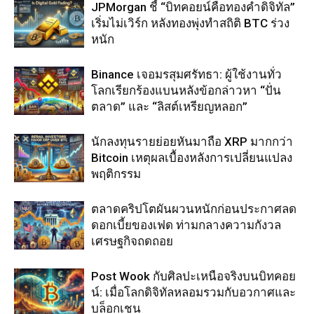
JPMorgan ชี้ “บิทคอยน์คือทองคำดิจิทัล”
เริ่มไม่เวิร์ก หลังทองพุ่งทำสถิติ BTC ร่วง
หนัก
Binance เจอมรสุมศรัทธา: ผู้ใช้งานทั่ว
โลกเรียกร้องแบนหลังข้อกล่าวหา “ปั่น
ตลาด” และ “ลิสต์เหรียญหลอก”
นักลงทุนรายย่อยหันมาถือ XRP มากกว่า
Bitcoin เหตุผลเบื้องหลังการเปลี่ยนแปลง
พฤติกรรม
ตลาดคริปโตผันผวนหนักก่อนประกาศลด
ดอกเบี้ยของเฟด ท่ามกลางความกังวล
เศรษฐกิจถดถอย
Post Wook กับศิลปะเหนือจริงบนบิทคอย
น์: เมื่อโลกดิจิทัลหลอมรวมกับอวกาศและ
บล็อกเชน