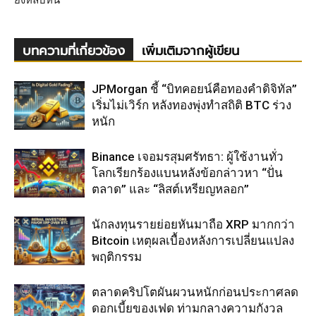
ยังหลบหนี
บทความที่เกี่ยวข้อง
เพิ่มเติมจากผู้เขียน
JPMorgan ชี้ “บิทคอยน์คือทองคำดิจิทัล”
เริ่มไม่เวิร์ก หลังทองพุ่งทำสถิติ BTC ร่วง
หนัก
Binance เจอมรสุมศรัทธา: ผู้ใช้งานทั่ว
โลกเรียกร้องแบนหลังข้อกล่าวหา “ปั่น
ตลาด” และ “ลิสต์เหรียญหลอก”
นักลงทุนรายย่อยหันมาถือ XRP มากกว่า
Bitcoin เหตุผลเบื้องหลังการเปลี่ยนแปลง
พฤติกรรม
ตลาดคริปโตผันผวนหนักก่อนประกาศลด
ดอกเบี้ยของเฟด ท่ามกลางความกังวล