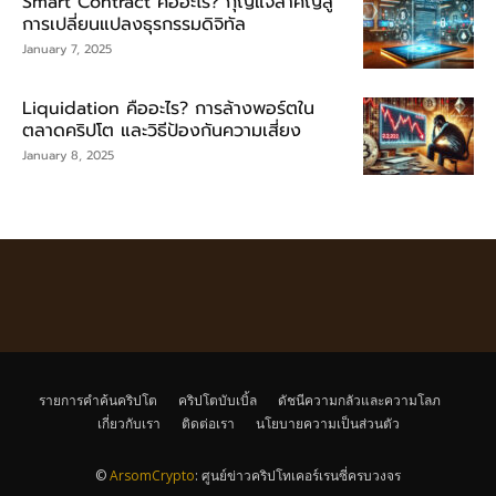
Smart Contract คืออะไร? กุญแจสำคัญสู่
การเปลี่ยนแปลงธุรกรรมดิจิทัล
January 7, 2025
Liquidation คืออะไร? การล้างพอร์ตใน
ตลาดคริปโต และวิธีป้องกันความเสี่ยง
January 8, 2025
รายการคำค้นคริปโต
คริปโตบับเบิ้ล
ดัชนีความกลัวและความโลภ
เกี่ยวกับเรา
ติดต่อเรา
นโยบายความเป็นส่วนตัว
©
ArsomCrypto
: ศูนย์ข่าวคริปโทเคอร์เรนซี่ครบวงจร