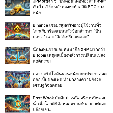
JPMorgan ชี้ “บิทคอยน์คือทองคำดิจิทัล”
เริ่มไม่เวิร์ก หลังทองพุ่งทำสถิติ BTC ร่วง
หนัก
Binance เจอมรสุมศรัทธา: ผู้ใช้งานทั่ว
โลกเรียกร้องแบนหลังข้อกล่าวหา “ปั่น
ตลาด” และ “ลิสต์เหรียญหลอก”
นักลงทุนรายย่อยหันมาถือ XRP มากกว่า
Bitcoin เหตุผลเบื้องหลังการเปลี่ยนแปลง
พฤติกรรม
ตลาดคริปโตผันผวนหนักก่อนประกาศลด
ดอกเบี้ยของเฟด ท่ามกลางความกังวล
เศรษฐกิจถดถอย
Post Wook กับศิลปะเหนือจริงบนบิทคอย
น์: เมื่อโลกดิจิทัลหลอมรวมกับอวกาศและ
บล็อกเชน