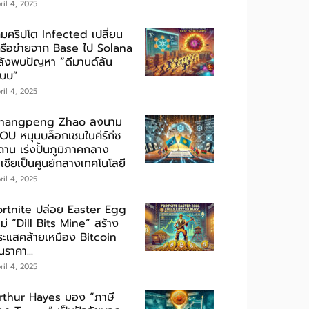
ril 4, 2025
กมคริปโต Infected เปลี่ยน
ครือข่ายจาก Base ไป Solana
ลังพบปัญหา “ดีมานด์ล้น
ะบบ”
ril 4, 2025
hangpeng Zhao ลงนาม
OU หนุนบล็อกเชนในคีร์กีซ
ถาน เร่งปั้นภูมิภาคกลาง
เชียเป็นศูนย์กลางเทคโนโลยี
ril 4, 2025
ortnite ปล่อย Easter Egg
ม่ “Dill Bits Mine” สร้าง
ระแสคล้ายเหมือง Bitcoin
นราคา...
ril 4, 2025
rthur Hayes มอง “ภาษี