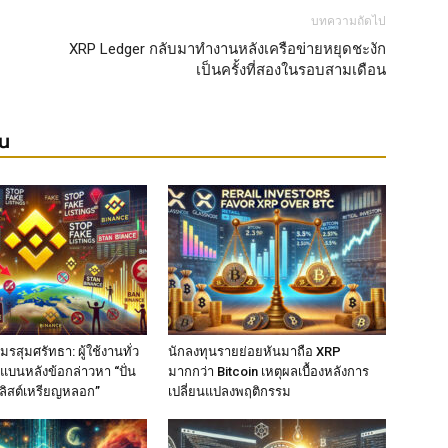
บทความถัดไป
XRP Ledger กลับมาทำงานหลังเครือข่ายหยุดชะงัก
เป็นครั้งที่สองในรอบสามเดือน
ยน
รสุมศรัทธา: ผู้ใช้งานทั่ว
นักลงทุนรายย่อยหันมาถือ XRP
แบนหลังข้อกล่าวหา “ปั่น
มากกว่า Bitcoin เหตุผลเบื้องหลังการ
ลิสต์เหรียญหลอก”
เปลี่ยนแปลงพฤติกรรม