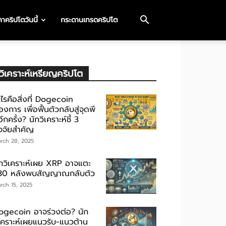
าคริปโตวันนี้
กระดานเทรดคริปโต
วิเคราะห์เหรียญคริปโต
ไรคือสิ่งที่ Dogecoin
องการ เพื่อฟื้นตัวกลับสู่จุดพี
ีกครั้ง? นักวิเคราะห์ชี้ 3
ัจจัยสำคัญ
rch 28, 2025
ักวิเคราะห์เผย XRP อาจแตะ
30 หลังพบสัญญาณกลับตัว
rch 15, 2025
ogecoin อาจร่วงต่อ? นัก
ิเคราะห์เผยแนวรับ-แนวต้าน