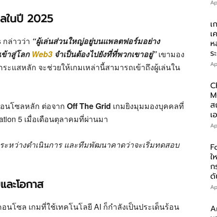
Ap
ซลในปี 2025
เ
เ
 กล่าวว่า
“ผู้เล่นส่วนใหญ่อยู่บนแพลตฟอร์มอย่าง
ห
ร
ข้าสู่โลก
Web3
จำเป็นต้องไปยังที่ที่พวกเขาอยู่”
เขามอง
Ap
ระแสหลัก จะช่วยให้เกมเหล่านี้สามารถเข้าถึงผู้เล่นใน
C
M
ส
ู่คอนโซลหลัก ต่อจาก
Off The Grid
เกมยิงมุมมองบุคคลที่
เอ
ation 5 เมื่อเดือนตุลาคมที่ผ่านมา
Ap
นระหว่างดำเนินการ และทีมพัฒนาคาดว่าจะเริ่มทดสอบ
F
ให
ก
ดั
ยและโอกาส
Ap
นโซล เกมที่ใช้เทคโนโลยี AI ก็กำลังเป็นประเด็นร้อน
A