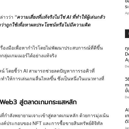
ข
ร
Ap
ล่าวว่า
“ความเสี่ยงที่แท้จริงไม่ใช่ AI ที่ทำให้ผู้เล่นกลัว
สึกว่าถูกใช้เพื่อหาผลประโยชน์หรือไม่มีความคิด
ครื่องมือเพื่อหากำไรโดยไม่พัฒนาประสบการณ์ที่ดีขึ้น
ทุ
D
กลุ่มเกมเมอร์ได้อย่างแท้จริง
A
De
ลน์ โดยชี้ว่า AI สามารถช่วยลดปัญหาการรอคิวที่
ทำให้การเล่นเกมลื่นไหลขึ้น ซึ่งเป็นหนึ่งในแนวทางที่
ว
m
ขั
De
 Web3 สู่ตลาดเกมกระแสหลัก
A
่กำลังพยายามเจาะเข้าสู่ตลาดเกมหลัก ด้วยการมุ่งเน้น
เท
ดิ
ะองค์ประกอบของ NFT และการซื้อขายสินทรัพย์ดิจิทัล
Ja