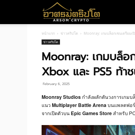
อา
หน้าแรก
ข่าวคริปโต
Moonray: เกมบล็อกเชนเตรียมเ
ศร
ข่าวคริปโต
Moonray: เกมบล็อก
มค
Xbox และ PS5 ท้า
ริ
February 6, 2025
Moonray Studios
กำลังผลักดันวงการเกมบล็
แนว
Multiplayer Battle Arena
บนแพลตฟอร
ปโต
จากเปิดตัวบน
Epic Games Store
สำหรับ PC 