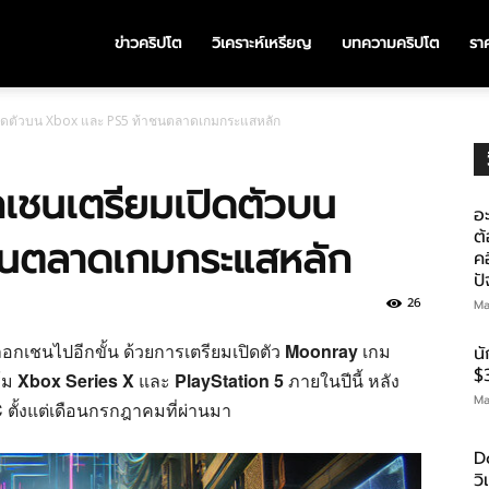
ข่าวคริปโต
วิเคราะห์เหรียญ
บทความคริปโต
ราค
ปิดตัวบน Xbox และ PS5 ท้าชนตลาดเกมกระแสหลัก
เชนเตรียมเปิดตัวบน
อะ
ต้
ชนตลาดเกมกระแสหลัก
คอ
ป
26
Ma
อกเชนไปอีกขั้น ด้วยการเตรียมเปิดตัว
Moonray
เกม
น
$
์ม
Xbox Series X
และ
PlayStation 5
ภายในปีนี้ หลัง
Ma
ตั้งแต่เดือนกรกฎาคมที่ผ่านมา
D
ว