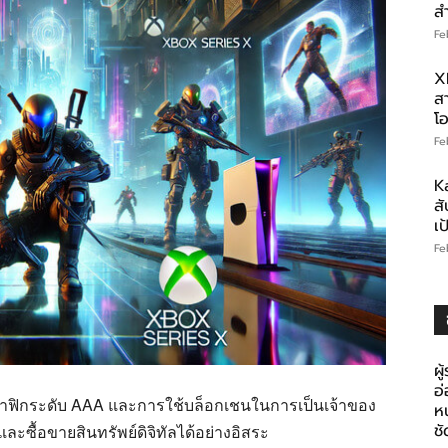
ส
Fe
X
สา
โอ
Fe
K
สั
เ
Fe
ผู
อ
ราฟิกระดับ AAA และการใช้บล็อกเชนในการเป็นเจ้าของ
ห
ช
ละซื้อขายสินทรัพย์ดิจิทัลได้อย่างอิสระ