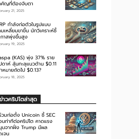
ำคัญที่ต้องจับตา
bruary 21, 2025
RP กำลังก่อตัวในรูปแบบ
มเหลี่ยมขาขึ้น นักวิเคราะห์ชี้
กาสพุ่งขึ้นสูง
bruary 19, 2025
aspa (KAS) พุ่ง 37% ราย
ปดาห์ ลุ้นทะลุแนวต้าน $0.11
ป้าหมายถัดไป $0.13?
bruary 18, 2025
ข่าวคริปโตล่าสุด
้ร่วมก่อตั้ง Unicoin ชี้ SEC
่อนท่าทีต่อคริปโต คาดแรง
นุนจากฝั่ง Trump มีผล
ัดเจน