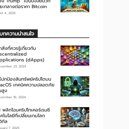
อง Trump” เป็นปัจจัยบวก
ะยะกลางต่อราคา Bitcoin
ril 4, 2025
บทความน่าสนใจ
กสิ่งที่ควรรู้เกี่ยวกับ
ecentralized
pplications (dApps)
cember 23, 2024
ิธีปกป้องสินทรัพย์คริปโตบน
acOS เทคนิคความปลอดภัย
้นสูง
cember 16, 2024
I พลิกโฉมคริปโทเคอร์เรนซี
คโนโลยีที่เปลี่ยนเกมโลก
จิทัล
nuary 7, 2025