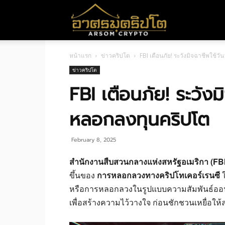
อา
หน้าแรก
ข่าวคริปโต
FBI เตือนภัย! ระวังมิจฉาชีพใช้
ศร
ข่าวคริปโต
FBI เตือนภัย! ระวังม
มค
หลอกลงทุนคริปโต
ริ
February 8, 2025
สำนักงานสืบสวนกลางแห่งสหรัฐอเมริกา (FBI
ขึ้นของ
การหลอกลวงทางคริปโทเคอร์เรนซี
ใ
ปโต
หรือการหลอกลวงในรูปแบบความสัมพันธ์ออนไล
เพื่อสร้างความไว้วางใจ ก่อนชักชวนเหยื่อให้ลงท