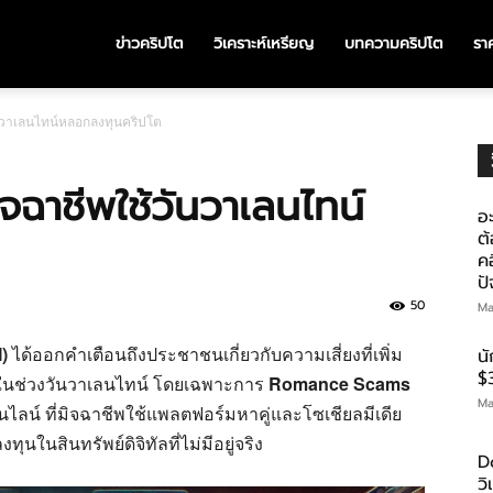
ข่าวคริปโต
วิเคราะห์เหรียญ
บทความคริปโต
ราค
วันวาเลนไทน์หลอกลงทุนคริปโต
ิจฉาชีพใช้วันวาเลนไทน์
อะ
ต้
คอ
ป
50
Ma
)
ได้ออกคำเตือนถึงประชาชนเกี่ยวกับความเสี่ยงที่เพิ่ม
น
$
นช่วงวันวาเลนไทน์ โดยเฉพาะการ
Romance Scams
Ma
น์ ที่มิจฉาชีพใช้แพลตฟอร์มหาคู่และโซเชียลมีเดีย
ุนในสินทรัพย์ดิจิทัลที่ไม่มีอยู่จริง
D
ว