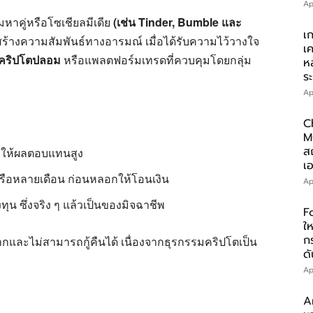
Ap
าคู่หรือโซเชียลมีเดีย
(เช่น Tinder, Bumble และ
เ
ร้างความสัมพันธ์ทางอารมณ์ เมื่อได้รับความไว้วางใจ
เ
คริปโตปลอม
หรือแพลตฟอร์มเทรดที่ควบคุมโดยกลุ่ม
ห
ร
Ap
C
M
ส
ี่ให้ผลตอบแทนสูง
เอ
รือหลายเดือน ก่อนหลอกให้โอนเงิน
Ap
น ซึ่งจริง ๆ แล้วเป็นของมิจฉาชีพ
F
ให
ก
ากและไม่สามารถกู้คืนได้ เนื่องจากธุรกรรมคริปโตเป็น
ดั
Ap
A