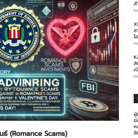
ส
Fe
X
สา
โอ
Fe
K
สั
เ
Fe
ผู
อ
ห
นธ์ (Romance Scams)
ช