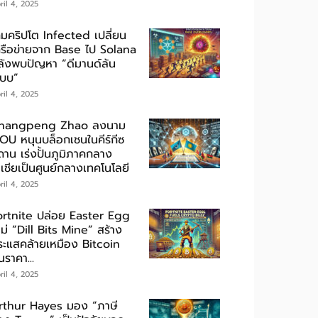
ril 4, 2025
กมคริปโต Infected เปลี่ยน
ครือข่ายจาก Base ไป Solana
ลังพบปัญหา “ดีมานด์ล้น
ะบบ”
ril 4, 2025
hangpeng Zhao ลงนาม
OU หนุนบล็อกเชนในคีร์กีซ
ถาน เร่งปั้นภูมิภาคกลาง
เชียเป็นศูนย์กลางเทคโนโลยี
ril 4, 2025
ortnite ปล่อย Easter Egg
ม่ “Dill Bits Mine” สร้าง
ระแสคล้ายเหมือง Bitcoin
นราคา...
ril 4, 2025
rthur Hayes มอง “ภาษี