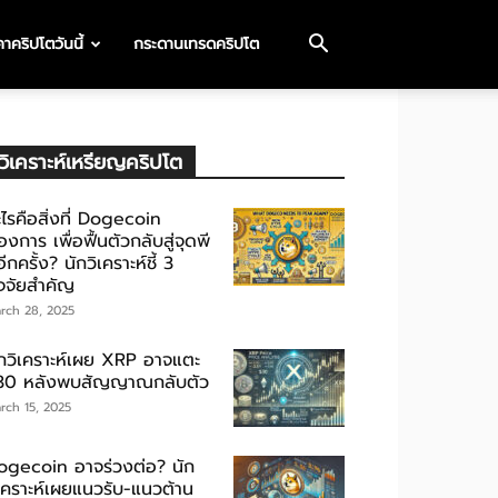
าคริปโตวันนี้
กระดานเทรดคริปโต
วิเคราะห์เหรียญคริปโต
ไรคือสิ่งที่ Dogecoin
องการ เพื่อฟื้นตัวกลับสู่จุดพี
ีกครั้ง? นักวิเคราะห์ชี้ 3
ัจจัยสำคัญ
rch 28, 2025
ักวิเคราะห์เผย XRP อาจแตะ
30 หลังพบสัญญาณกลับตัว
rch 15, 2025
ogecoin อาจร่วงต่อ? นัก
ิเคราะห์เผยแนวรับ-แนวต้าน