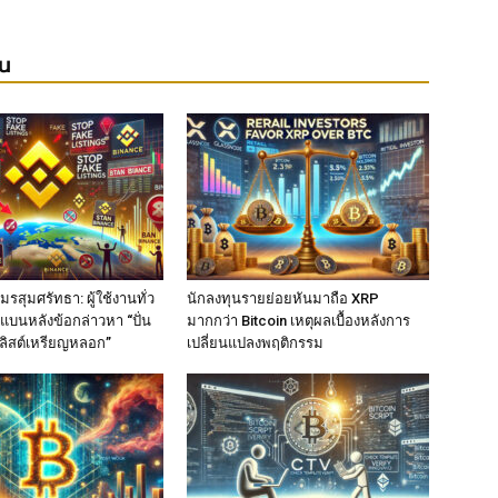
ยน
รสุมศรัทธา: ผู้ใช้งานทั่ว
นักลงทุนรายย่อยหันมาถือ XRP
แบนหลังข้อกล่าวหา “ปั่น
มากกว่า Bitcoin เหตุผลเบื้องหลังการ
ลิสต์เหรียญหลอก”
เปลี่ยนแปลงพฤติกรรม