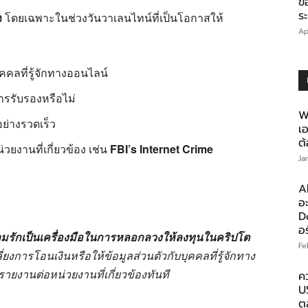
ข
ร
ง
โดยเฉพาะในช่วงวันวาเลนไทน์ที่เป็นโอกาสให้
Ap
คคลที่รู้จักทางออนไลน์
การรับรองหรือไม่
W
ย่างรวดเร็ว
เ
ต
วยงานที่เกี่ยวข้อง เช่น
FBI’s Internet Crime
Ja
A
อ
D
อร
ามรักเป็นเครื่องมือในการหลอกลวงให้ลงทุนในคริปโต
Fe
งการโอนเงินหรือให้ข้อมูลส่วนตัวกับบุคคลที่รู้จักทาง
ายงานต่อหน่วยงานที่เกี่ยวข้องทันที
ค
U
ตล