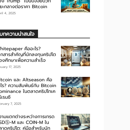
อง Trump” เป็นปัจจัยบวก
ะยะกลางต่อราคา Bitcoin
ril 4, 2025
บทความน่าสนใจ
hitepaper คืออะไร?
อกสารสำคัญที่นักลงทุนคริปโต
้องศึกษาเพื่อความสำเร็จ
nuary 17, 2025
ltcoin และ Altseason คือ
ะไร? ความสัมพันธ์กับ Bitcoin
ominance ในตลาดคริปโทเค
์เรนซี
bruary 7, 2025
วามแตกต่างระหว่างการเทรด
SDⓈ-M และ COIN-M ใน
าดคริปโต: คู่มือสำหรับนัก