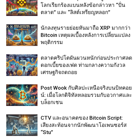
โลกเรียกร้องแบนหลังข้อกล่าวหา “ปั่น
ตลาด” และ “ลิสต์เหรียญหลอก”
นักลงทุนรายย่อยหันมาถือ XRP มากกว่า
Bitcoin เหตุผลเบื้องหลังการเปลี่ยนแปลง
พฤติกรรม
ตลาดคริปโตผันผวนหนักก่อนประกาศลด
ดอกเบี้ยของเฟด ท่ามกลางความกังวล
เศรษฐกิจถดถอย
Post Wook กับศิลปะเหนือจริงบนบิทคอย
น์: เมื่อโลกดิจิทัลหลอมรวมกับอวกาศและ
บล็อกเชน
CTV และอนาคตของ Bitcoin Script:
เสียงสะท้อนจากนักพัฒนาโอเพนซอร์ส
“Stu”