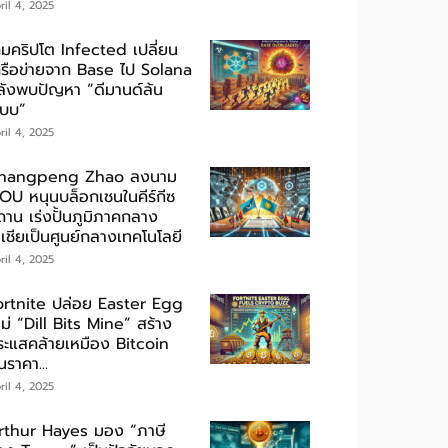
ril 4, 2025
กมคริปโต Infected เปลี่ยน
ครือข่ายจาก Base ไป Solana
ลังพบปัญหา “ดีมานด์ล้น
ะบบ”
ril 4, 2025
hangpeng Zhao ลงนาม
OU หนุนบล็อกเชนในคีร์กีซ
ถาน เร่งปั้นภูมิภาคกลาง
เชียเป็นศูนย์กลางเทคโนโลยี
ril 4, 2025
ortnite ปล่อย Easter Egg
ม่ “Dill Bits Mine” สร้าง
ระแสคล้ายเหมือง Bitcoin
นราคา...
ril 4, 2025
rthur Hayes มอง “ภาษี