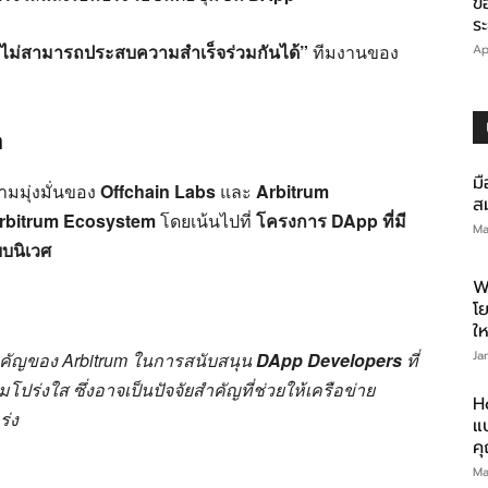
ข
ร
ศจะไม่สามารถประสบความสำเร็จร่วมกันได้”
ทีมงานของ
Ap
m
มื
ามมุ่งมั่นของ
Offchain Labs
และ
Arbitrum
สม
rbitrum Ecosystem
โดยเน้นไปที่
โครงการ DApp ที่มี
Ma
บบนิเวศ
W
โ
ให
Ja
สำคัญของ Arbitrum ในการสนับสนุน
DApp Developers
ที่
ร่งใส ซึ่งอาจเป็นปัจจัยสำคัญที่ช่วยให้เครือข่าย
H
ร่ง
แบ
ค
Ma