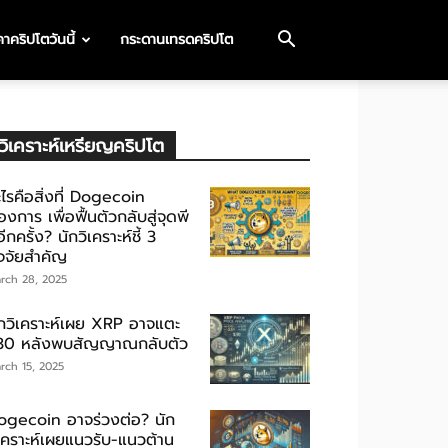
าคริปโตวันนี้
กระดานเทรดคริปโต
วิเคราะห์เหรียญคริปโต
ไรคือสิ่งที่ Dogecoin
องการ เพื่อฟื้นตัวกลับสู่จุดพี
ีกครั้ง? นักวิเคราะห์ชี้ 3
ัจจัยสำคัญ
rch 28, 2025
ักวิเคราะห์เผย XRP อาจแตะ
30 หลังพบสัญญาณกลับตัว
rch 15, 2025
ogecoin อาจร่วงต่อ? นัก
ิเคราะห์เผยแนวรับ-แนวต้าน