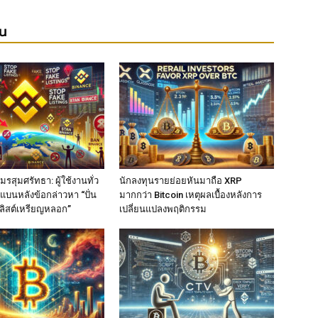
ยน
รสุมศรัทธา: ผู้ใช้งานทั่ว
นักลงทุนรายย่อยหันมาถือ XRP
แบนหลังข้อกล่าวหา “ปั่น
มากกว่า Bitcoin เหตุผลเบื้องหลังการ
ลิสต์เหรียญหลอก”
เปลี่ยนแปลงพฤติกรรม