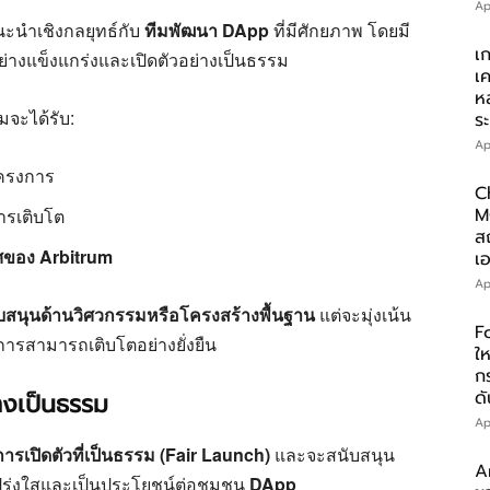
Ap
นะนำเชิงกลยุทธ์กับ
ทีมพัฒนา DApp
ที่มีศักยภาพ โดยมี
เ
างแข็งแกร่งและเปิดตัวอย่างเป็นธรรม
เ
ห
มจะได้รับ:
ร
Ap
ครงการ
C
M
ารเติบโต
ส
วศของ Arbitrum
เอ
Ap
บสนุนด้านวิศวกรรมหรือโครงสร้างพื้นฐาน
แต่จะมุ่งเน้น
F
ารสามารถเติบโตอย่างยั่งยืน
ให
ก
ดั
างเป็นธรรม
Ap
การเปิดตัวที่เป็นธรรม (Fair Launch)
และจะสนับสนุน
A
ร่งใสและเป็นประโยชน์ต่อชุมชน
DApp