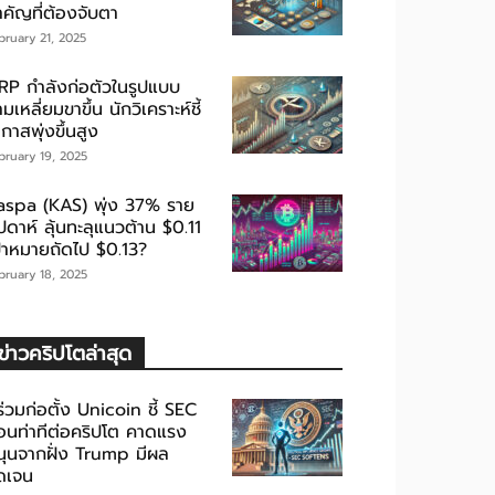
ำคัญที่ต้องจับตา
bruary 21, 2025
RP กำลังก่อตัวในรูปแบบ
มเหลี่ยมขาขึ้น นักวิเคราะห์ชี้
กาสพุ่งขึ้นสูง
bruary 19, 2025
aspa (KAS) พุ่ง 37% ราย
ปดาห์ ลุ้นทะลุแนวต้าน $0.11
ป้าหมายถัดไป $0.13?
bruary 18, 2025
ข่าวคริปโตล่าสุด
้ร่วมก่อตั้ง Unicoin ชี้ SEC
่อนท่าทีต่อคริปโต คาดแรง
นุนจากฝั่ง Trump มีผล
ัดเจน