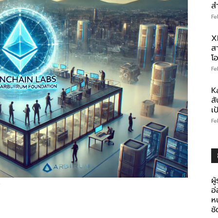
ส
Fe
X
สา
โอ
Fe
K
สั
เ
Fe
ผู
s
อ
ห
ช