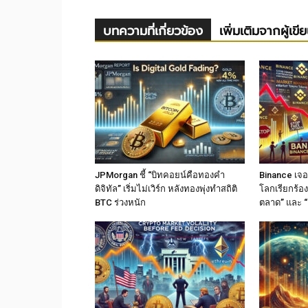
บทความที่เกี่ยวข้อง
เพิ่มเติมจากผู้เขี
JPMorgan ชี้ “บิทคอยน์คือทองคำ
Binance เจอม
ดิจิทัล” เริ่มไม่เวิร์ก หลังทองพุ่งทำสถิติ
โลกเรียกร้อง
BTC ร่วงหนัก
ตลาด” และ “