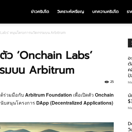
ข่าวคริปโต
วิเคราะห์เหรียญ
บทความคริปโต
ราค
in Labs’ หนุนโครงการนวัตกรรมบน Arbitrum
ดตัว ‘Onchain Labs’
อะ
ต้
รรมบน Arbitrum
คอ
ป
25
Ma
ด้ร่วมมือกับ
Arbitrum Foundation
เพื่อเปิดตัว
Onchain
น
$
อสนับสนุนโครงการ
DApp (Decentralized Applications)
Ma
D
ว