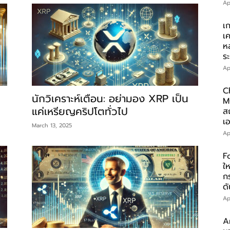
Ap
เ
เ
ห
ร
Ap
C
นักวิเคราะห์เตือน: อย่ามอง XRP เป็น
M
แค่เหรียญคริปโตทั่วไป
ส
เอ
March 13, 2025
Ap
F
ให
ก
ดั
Ap
A