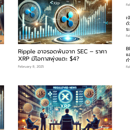
Fe
เง
ด
ร
Fe
B
Ripple อาจรอดพ้นจาก SEC – ราคา
แล
XRP มีโอกาสพุ่งแตะ $4?
ทำ
February 8, 2025
Fe