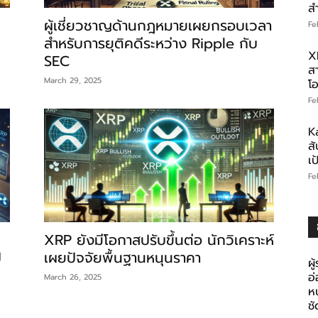
ส
ผู้เชี่ยวชาญด้านกฎหมายเผยกรอบเวลา
Fe
สำหรับการยุติคดีระหว่าง Ripple กับ
X
SEC
สา
March 29, 2025
โอ
Fe
K
สั
เ
Fe
XRP ยังมีโอกาสปรับขึ้นต่อ นักวิเคราะห์
ป
เผยปัจจัยพื้นฐานหนุนราคา
ผู
อ
March 26, 2025
ห
ช