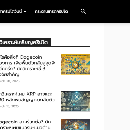
าคริปโตวันนี้
กระดานเทรดคริปโต
วิเคราะห์เหรียญคริปโต
ไรคือสิ่งที่ Dogecoin
องการ เพื่อฟื้นตัวกลับสู่จุดพี
ีกครั้ง? นักวิเคราะห์ชี้ 3
ัจจัยสำคัญ
rch 28, 2025
ักวิเคราะห์เผย XRP อาจแตะ
30 หลังพบสัญญาณกลับตัว
rch 15, 2025
ogecoin อาจร่วงต่อ? นัก
ิเคราะห์เผยแนวรับ-แนวต้าน