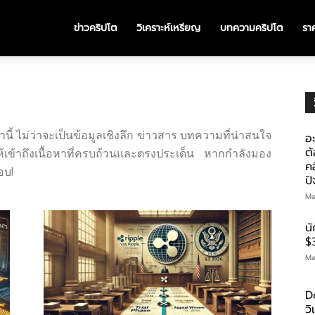
ข่าวคริปโต
วิเคราะห์เหรียญ
บทความคริปโต
ราค
นี้ ไม่ว่าจะเป็นข้อมูลเชิงลึก ข่าวสาร บทความที่น่าสนใจ
อะ
ต้
ห้เข้าถึงเนื้อหาที่ครบถ้วนและตรงประเด็น หากกำลังมอง
คอ
อบ!
ป
Ma
น
$
Ma
D
ว