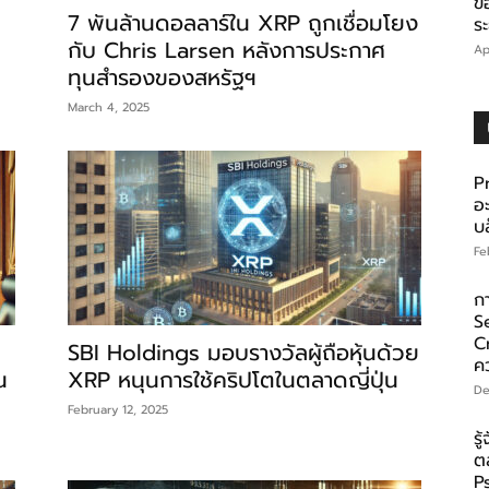
ข
7 พันล้านดอลลาร์ใน XRP ถูกเชื่อมโยง
ร
กับ Chris Larsen หลังการประกาศ
Ap
ทุนสำรองของสหรัฐฯ
March 4, 2025
P
อ
บล
Fe
ก
S
C
SBI Holdings มอบรางวัลผู้ถือหุ้นด้วย
ค
น
XRP หนุนการใช้คริปโตในตลาดญี่ปุ่น
De
February 12, 2025
รู
ต
P