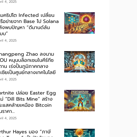
ril 4, 2025
กมคริปโต Infected เปลี่ยน
ครือข่ายจาก Base ไป Solana
ลังพบปัญหา “ดีมานด์ล้น
ะบบ”
ril 4, 2025
hangpeng Zhao ลงนาม
OU หนุนบล็อกเชนในคีร์กีซ
ถาน เร่งปั้นภูมิภาคกลาง
เชียเป็นศูนย์กลางเทคโนโลยี
ril 4, 2025
ortnite ปล่อย Easter Egg
ม่ “Dill Bits Mine” สร้าง
ระแสคล้ายเหมือง Bitcoin
นราคา...
ril 4, 2025
rthur Hayes มอง “ภาษี