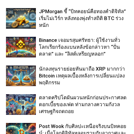
JPMorgan ชี้ “บิทคอยน์คือทองคำดิจิทัล”
เริ่มไม่เวิร์ก หลังทองพุ่งทำสถิติ BTC ร่วง
หนัก
Binance เจอมรสุมศรัทธา: ผู้ใช้งานทั่ว
โลกเรียกร้องแบนหลังข้อกล่าวหา “ปั่น
ตลาด” และ “ลิสต์เหรียญหลอก”
นักลงทุนรายย่อยหันมาถือ XRP มากกว่า
Bitcoin เหตุผลเบื้องหลังการเปลี่ยนแปลง
พฤติกรรม
ตลาดคริปโตผันผวนหนักก่อนประกาศลด
ดอกเบี้ยของเฟด ท่ามกลางความกังวล
เศรษฐกิจถดถอย
Post Wook กับศิลปะเหนือจริงบนบิทคอย
น์: เมื่อโลกดิจิทัลหลอมรวมกับอวกาศและ