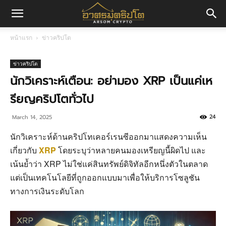
อา
หน้าแรก
ข่าวคริปโต
ศร
ข่าวคริปโต
นักวิเคราะห์เตือน: อย่ามอง XRP เป็นแค่เห
รียญคริปโตทั่วไป
มค
24
March 14, 2025
นักวิเคราะห์ด้านคริปโทเคอร์เรนซีออกมาแสดงความเห็น
ริ
เกี่ยวกับ
XRP
โดยระบุว่าหลายคนมองเหรียญนี้ผิดไป และ
เน้นย้ำว่า XRP ไม่ใช่แค่สินทรัพย์ดิจิทัลอีกหนึ่งตัวในตลาด
แต่เป็นเทคโนโลยีที่ถูกออกแบบมาเพื่อให้บริการโซลูชัน
ปโต
ทางการเงินระดับโลก