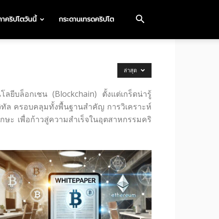
าคริปโตวันนี้
กระดานเทรดคริปโต
ล่าสุด
ีบล็อกเชน (Blockchain) ตั้งแต่เกร็ดน่ารู้
ทัล ครอบคลุมทั้งพื้นฐานสำคัญ การวิเคราะห์
กษะ เพื่อก้าวสู่ความสำเร็จในอุตสาหกรรมคริ