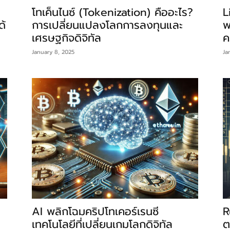
โทเค็นไนซ์ (Tokenization) คืออะไร?
L
ด้
การเปลี่ยนแปลงโลกการลงทุนและ
พ
เศรษฐกิจดิจิทัล
ค
January 8, 2025
Ja
AI พลิกโฉมคริปโทเคอร์เรนซี
R
เทคโนโลยีที่เปลี่ยนเกมโลกดิจิทัล
ต