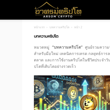
อา
หน้าแรก
บทความคริปโต
หน้า 2
ศร
บทความคริปโต
หมวดหมู่
“บทความคริปโต”
ศูนย์รวมความรู
มค
สำหรับมือใหม่ เทคนิคการเทรด กลยุทธ์การลง
ตลาด และการใช้งานคริปโตในชีวิตประจำวัน เ
ปโตที่เติบโตอย่างรวดเร็ว
ริ
ปโต