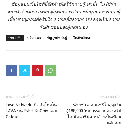
ข้อมูลบนเว็บไซต์นี้จัดทำเพื่อให้ความรู้เท่านั้น ไม่ใช่คำ
แนะนำด้านการลงทุน ผู้ลงทุนควรศึกษาข้อมูลและปรึกษาผู้
เชี่ยวชาญก่อนตัดสินใจ ความเสี่ยงจากการลงทุนเป็นความ
รับผิดชอบของผู้ลงทุนเอง
ป้ายกำกับ
บล็อกเชน
ปัญญาประดิษฐ์
โทเค็นดิจิทัล
บทความก่อนหน้านี้
บทความถัดไป
Lava Network เปิดตัวโทเค็น
ชายชาวออนแทรีโอสูญเงิน
LAVA บน Bybit, KuCoin และ
$188,000 ในการหลอกลวงคริป
Gate.io
โต มิจฉาชีพแอบอ้างเป็นเพื่อน
สมัยเด็ก