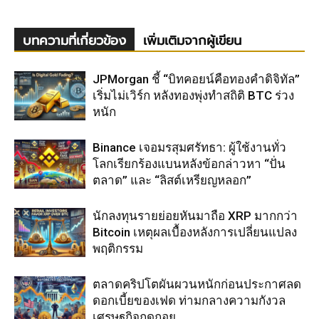
บทความที่เกี่ยวข้อง
เพิ่มเติมจากผู้เขียน
JPMorgan ชี้ “บิทคอยน์คือทองคำดิจิทัล”
เริ่มไม่เวิร์ก หลังทองพุ่งทำสถิติ BTC ร่วง
หนัก
Binance เจอมรสุมศรัทธา: ผู้ใช้งานทั่ว
โลกเรียกร้องแบนหลังข้อกล่าวหา “ปั่น
ตลาด” และ “ลิสต์เหรียญหลอก”
นักลงทุนรายย่อยหันมาถือ XRP มากกว่า
Bitcoin เหตุผลเบื้องหลังการเปลี่ยนแปลง
พฤติกรรม
ตลาดคริปโตผันผวนหนักก่อนประกาศลด
ดอกเบี้ยของเฟด ท่ามกลางความกังวล
เศรษฐกิจถดถอย