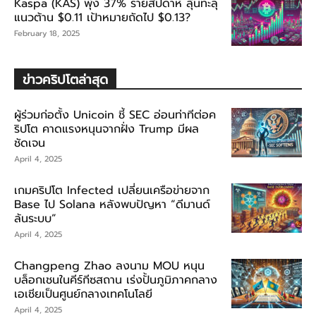
Kaspa (KAS) พุ่ง 37% รายสัปดาห์ ลุ้นทะลุ
แนวต้าน $0.11 เป้าหมายถัดไป $0.13?
February 18, 2025
ข่าวคริปโตล่าสุด
ผู้ร่วมก่อตั้ง Unicoin ชี้ SEC อ่อนท่าทีต่อค
ริปโต คาดแรงหนุนจากฝั่ง Trump มีผล
ชัดเจน
April 4, 2025
เกมคริปโต Infected เปลี่ยนเครือข่ายจาก
Base ไป Solana หลังพบปัญหา “ดีมานด์
ล้นระบบ”
April 4, 2025
Changpeng Zhao ลงนาม MOU หนุน
บล็อกเชนในคีร์กีซสถาน เร่งปั้นภูมิภาคกลาง
เอเชียเป็นศูนย์กลางเทคโนโลยี
April 4, 2025