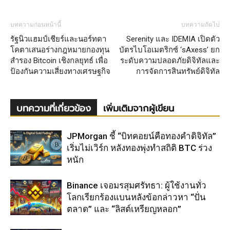
บทความก่อนหน้านี้
บทความถัดไป
รัฐนิวแฮมป์เชียร์และนอร์ทดา
Serenity และ IDEMIA เปิดตัว
โคตาเสนอร่างกฎหมายกองทุน
บัตรไบโอเมตริกซ์ ‘sAxess’ ยก
สำรอง Bitcoin เชิงกลยุทธ์ เพื่อ
ระดับความปลอดภัยดิจิทัลและ
ป้องกันความเสี่ยงทางเศรษฐกิจ
การจัดการสินทรัพย์ดิจิทัล
บทความที่เกี่ยวข้อง
เพิ่มเติมจากผู้เขียน
JPMorgan ชี้ “บิทคอยน์คือทองคำดิจิทัล”
เริ่มไม่เวิร์ก หลังทองพุ่งทำสถิติ BTC ร่วง
หนัก
Binance เจอมรสุมศรัทธา: ผู้ใช้งานทั่ว
โลกเรียกร้องแบนหลังข้อกล่าวหา “ปั่น
ตลาด” และ “ลิสต์เหรียญหลอก”