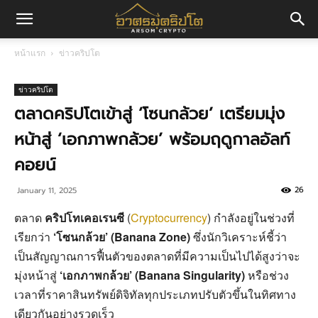
อา
หน้าแรก
ข่าวคริปโต
ศร
ข่าวคริปโต
ตลาดคริปโตเข้าสู่ ‘โซนกล้วย’ เตรียมมุ่ง
หน้าสู่ ‘เอกภาพกล้วย’ พร้อมฤดูกาลอัลท์
มค
คอยน์
26
January 11, 2025
ริ
ตลาด
คริปโทเคอเรนซี
(
Cryptocurrency
) กำลังอยู่ในช่วงที่
เรียกว่า
‘โซนกล้วย’ (Banana Zone)
ซึ่งนักวิเคราะห์ชี้ว่า
ปโต
เป็นสัญญาณการฟื้นตัวของตลาดที่มีความเป็นไปได้สูงว่าจะ
มุ่งหน้าสู่
‘เอกภาพกล้วย’ (Banana Singularity)
หรือช่วง
เวลาที่ราคาสินทรัพย์ดิจิทัลทุกประเภทปรับตัวขึ้นในทิศทาง
เดียวกันอย่างรวดเร็ว