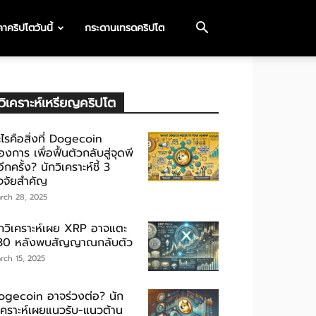
าคริปโตวันนี้
กระดานเทรดคริปโต
วิเคราะห์เหรียญคริปโต
ไรคือสิ่งที่ Dogecoin
องการ เพื่อฟื้นตัวกลับสู่จุดพี
ีกครั้ง? นักวิเคราะห์ชี้ 3
ัจจัยสำคัญ
rch 28, 2025
ักวิเคราะห์เผย XRP อาจแตะ
30 หลังพบสัญญาณกลับตัว
rch 15, 2025
ogecoin อาจร่วงต่อ? นัก
ิเคราะห์เผยแนวรับ-แนวต้าน