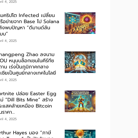
ril 4, 2025
กมคริปโต Infected เปลี่ยน
ครือข่ายจาก Base ไป Solana
ลังพบปัญหา “ดีมานด์ล้น
ะบบ”
ril 4, 2025
hangpeng Zhao ลงนาม
OU หนุนบล็อกเชนในคีร์กีซ
ถาน เร่งปั้นภูมิภาคกลาง
เชียเป็นศูนย์กลางเทคโนโลยี
ril 4, 2025
ortnite ปล่อย Easter Egg
ม่ “Dill Bits Mine” สร้าง
ระแสคล้ายเหมือง Bitcoin
นราคา...
ril 4, 2025
rthur Hayes มอง “ภาษี