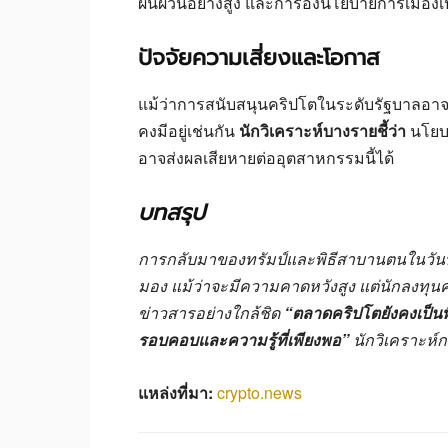
ผันผวนอย่างสูง และการอิงนโยบายการเมืองเป
ปัจจัยความเสี่ยงและโอกาส
แม้ว่าการสนับสนุนคริปโตในระดับรัฐบาลอาจเป
คงมีอยู่เช่นกัน
นักวิเคราะห์บางรายชี้ว่า
นโยบา
อาจส่งผลเสียหายต่ออุตสาหกรรมนี้ได้
บทสรุป
การกลับมาของทรัมป์และพิธีสาบานตนในวันที่ 
มอง แม้ว่าจะมีความคาดหวังสูง แต่นักลงทุ
ข่าวสารอย่างใกล้ชิด
“ตลาดคริปโตยังคงเป็นพื
รอบคอบและความรู้ที่เพียงพอ”
นักวิเคราะห์ก
แหล่งที่มา:
crypto.news