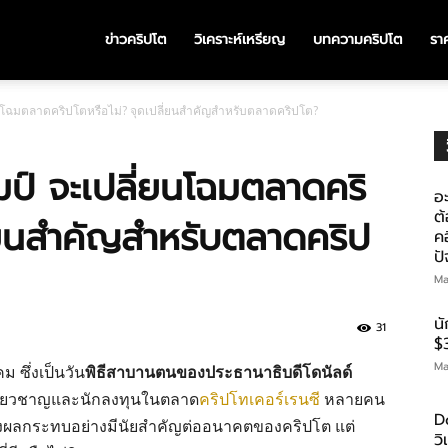
ข่าวคริปโต
วิเคราะห์เหรียญ
บทความคริปโต
ราค
นโฉมตลาดคริปโตหรือไม่? จุดเปลี่ยนสำคัญสำหรับตลาดคริปโต?
ป์ จะเปลี่ยนโฉมตลาดคริ
อะ
ต้
ี่ยนสำคัญสำหรับตลาดคริป
คอ
ป
Ma
น
31
$
Ma
ม ซึ่งเป็นวัน
พิธีสาบานตนของประธานาธิบดีโดนัลด์
เชี่ยวชาญและนักลงทุนในตลาด
คริปโทเคอร์เรนซี
หลายคน
D
่งผลกระทบอย่างมีนัยสำคัญต่ออนาคตของคริปโต แต่
ว