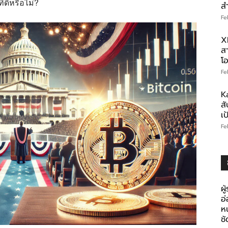
ดีหรือไม่?
ส
Fe
X
สา
โอ
Fe
K
สั
เ
Fe
ผู
อ
ห
ช