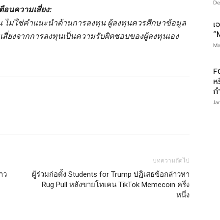
De
ตือนความเสี่ยง:
านั้น ไม่ใช่คำแนะนำด้านการลงทุน ผู้ลงทุนควรศึกษาข้อมูล
เ
“
มเสี่ยงจากการลงทุนเป็นความรับผิดชอบของผู้ลงทุนเอง
Ma
F
ห
ก
Ja
บทความถัดไป
าว
ผู้ร่วมก่อตั้ง Students for Trump ปฏิเสธข้อกล่าวหา
Rug Pull หลังขายโทเคน TikTok Memecoin ครึ่ง
หนึ่ง