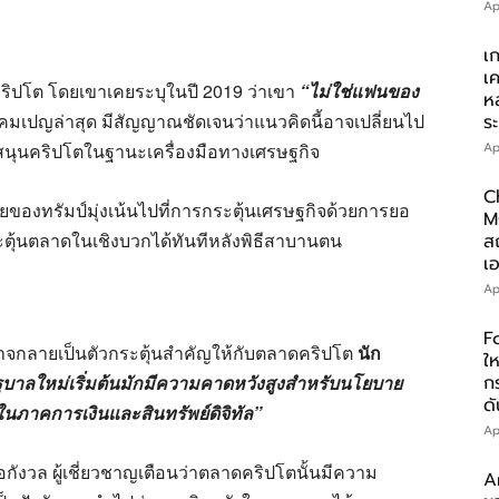
Ap
เ
เ
ับคริปโต โดยเขาเคยระบุในปี 2019 ว่าเขา
“ไม่ใช่แฟนของ
ห
คมเปญล่าสุด มีสัญญาณชัดเจนว่าแนวคิดนี้อาจเปลี่ยนไป
ร
บสนุนคริปโตในฐานะเครื่องมือทางเศรษฐกิจ
Ap
C
องทรัมป์มุ่งเน้นไปที่การกระตุ้นเศรษฐกิจด้วยการยอ
M
ระตุ้นตลาดในเชิงบวกได้ทันทีหลังพิธีสาบานตน
ส
เอ
Ap
F
้อาจกลายเป็นตัวกระตุ้นสำคัญให้กับตลาดคริปโต
นัก
ให
ัฐบาลใหม่เริ่มต้นมักมีความคาดหวังสูงสำหรับนโยบาย
ก
ดั
นภาคการเงินและสินทรัพย์ดิจิทัล”
Ap
้อกังวล ผู้เชี่ยวชาญเตือนว่าตลาดคริปโตนั้นมีความ
A