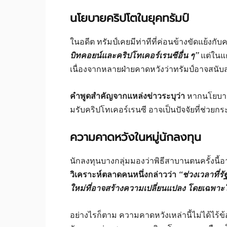
นโยบายคริปโตในยุคทรัมป์
ในอดีต ทรัมป์เคยมีท่าทีที่ค่อนข้างขัดแย้งก
บิทคอยน์และคริปโทเคอร์เรนซีอื่น ๆ”
แต่ในแ
เนื่องจากหลายฝ่ายคาดหวังว่าทรัมป์อาจสนั
คำพูดสำคัญจากแหล่งข่าวระบุว่า
หากนโยบายข
มรับคริปโทเคอร์เรนซี อาจเป็นปัจจัยที่ช่วยก
ความคาดหวังในหมู่นักลงทุน
นักลงทุนบางกลุ่มมองว่าพิธีสาบานตนครั้งนี
วิเคราะห์ตลาดคนหนึ่งกล่าวว่า
“ช่วงเวลาที่ร
ใหม่ที่อาจสร้างความเปลี่ยนแปลง โดยเฉพาะใ
อย่างไรก็ตาม ความคาดหวังเหล่านี้ไม่ได้ไร้ข