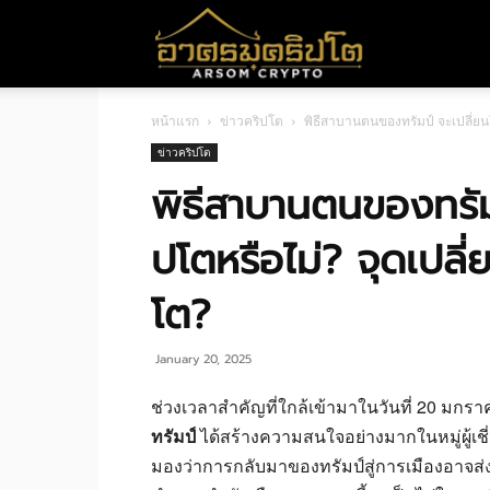
อา
หน้าแรก
ข่าวคริปโต
พิธีสาบานตนของทรัมป์ จะเปลี่ย
ศร
ข่าวคริปโต
พิธีสาบานตนของทรัม
มค
ปโตหรือไม่? จุดเปล
โต?
ริ
January 20, 2025
ปโต
ช่วงเวลาสำคัญที่ใกล้เข้ามาในวันที่ 20 มกราค
ทรัมป์
ได้สร้างความสนใจอย่างมากในหมู่ผู้
มองว่าการกลับมาของทรัมป์สู่การเมืองอาจส