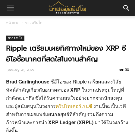
อา
หน้าแรก
ข่าวคริปโต
ศร
ข่าวคริปโต
Ripple เตรียมเผยทิศทางใหม่ของ XRP ซี
อีโอชี้อนาคตที่สดใสในงานสำคัญ
มค
30
January 26, 2025
Brad Garlinghouse
ซีอีโอของ Ripple เตรียมแสดงวิสัย
ริ
ทัศน์สำคัญเกี่ยวกับอนาคตของ
XRP
ในงานประชุมใหญ่ที่
กำลังจะมาถึง ซึ่งได้รับความสนใจอย่างมากจากนักลงทุน
และผู้สนับสนุนในวงการ
คริปโทเคอร์เรนซี
งานนี้จะเป็นเวที
ปโต
สำหรับการเผยแพร่แผนกลยุทธ์ที่สำคัญ รวมถึงความ
ก้าวหน้าและการนำ
XRP Ledger (XRPL)
มาใช้ในวงกว้าง
ยิ่งขึ้น