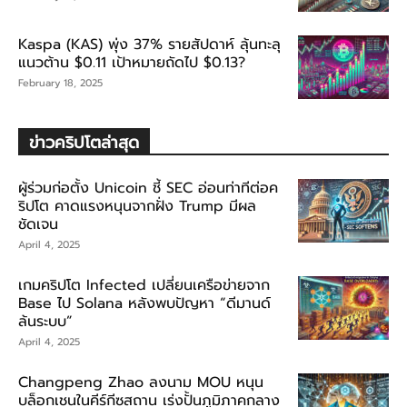
Kaspa (KAS) พุ่ง 37% รายสัปดาห์ ลุ้นทะลุ
แนวต้าน $0.11 เป้าหมายถัดไป $0.13?
February 18, 2025
ข่าวคริปโตล่าสุด
ผู้ร่วมก่อตั้ง Unicoin ชี้ SEC อ่อนท่าทีต่อค
ริปโต คาดแรงหนุนจากฝั่ง Trump มีผล
ชัดเจน
April 4, 2025
เกมคริปโต Infected เปลี่ยนเครือข่ายจาก
Base ไป Solana หลังพบปัญหา “ดีมานด์
ล้นระบบ”
April 4, 2025
Changpeng Zhao ลงนาม MOU หนุน
บล็อกเชนในคีร์กีซสถาน เร่งปั้นภูมิภาคกลาง