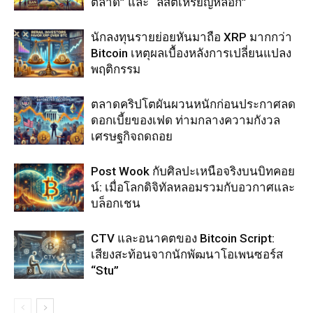
ตลาด” และ “ลิสต์เหรียญหลอก”
นักลงทุนรายย่อยหันมาถือ XRP มากกว่า
Bitcoin เหตุผลเบื้องหลังการเปลี่ยนแปลง
พฤติกรรม
ตลาดคริปโตผันผวนหนักก่อนประกาศลด
ดอกเบี้ยของเฟด ท่ามกลางความกังวล
เศรษฐกิจถดถอย
Post Wook กับศิลปะเหนือจริงบนบิทคอย
น์: เมื่อโลกดิจิทัลหลอมรวมกับอวกาศและ
บล็อกเชน
CTV และอนาคตของ Bitcoin Script:
เสียงสะท้อนจากนักพัฒนาโอเพนซอร์ส
“Stu”