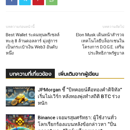
บทความก่อนหน้านี้
บทความถัดไป
Best Wallet ระดมทุนพรีเซลล์
Elon Musk เดินหน้าสำรวจ
ทะลุ 8 ล้านดอลลาร์ มุ่งสู่การ
เทคโนโลยีบล็อกเชนใน
เป็นกระเป๋าเงิน Web3 อันดับ
โครงการ D.O.G.E. เสริม
หนึ่ง
ประสิทธิภาพรัฐบาล
บทความที่เกี่ยวข้อง
เพิ่มเติมจากผู้เขียน
JPMorgan ชี้ “บิทคอยน์คือทองคำดิจิทัล”
เริ่มไม่เวิร์ก หลังทองพุ่งทำสถิติ BTC ร่วง
หนัก
Binance เจอมรสุมศรัทธา: ผู้ใช้งานทั่ว
โลกเรียกร้องแบนหลังข้อกล่าวหา “ปั่น