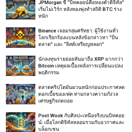
JPMorgan ชี้ “บิทคอยน์คือทองคำดิจิทัล”
เริ่มไม่เวิร์ก หลังทองพุ่งทำสถิติ BTC ร่วง
หนัก
Binance เจอมรสุมศรัทธา: ผู้ใช้งานทั่ว
โลกเรียกร้องแบนหลังข้อกล่าวหา “ปั่น
ตลาด” และ “ลิสต์เหรียญหลอก”
นักลงทุนรายย่อยหันมาถือ XRP มากกว่า
Bitcoin เหตุผลเบื้องหลังการเปลี่ยนแปลง
พฤติกรรม
ตลาดคริปโตผันผวนหนักก่อนประกาศลด
ดอกเบี้ยของเฟด ท่ามกลางความกังวล
เศรษฐกิจถดถอย
Post Wook กับศิลปะเหนือจริงบนบิทคอย
น์: เมื่อโลกดิจิทัลหลอมรวมกับอวกาศและ
บล็อกเชน