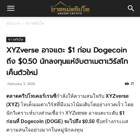
อา
หน้าแรก
ข่าวคริปโต
ศร
ข่าวคริปโต
XYZverse อาจแตะ $1 ก่อน Dogecoin
ถึง $0.50 นักลงทุนแห่จับตาเมตาเวิร์สโท
มค
เค็นตัวใหม่
21
February 3, 2025
ริ
ตลาดคริปโทเคอร์เรนซี
กำลังให้ความสนใจกับ
XYZverse
(XYZ)
โทเค็นเมตาเวิร์สที่มีแนวโน้มเติบโตอย่างรวดเร็ว โดย
ปโต
นักวิเคราะห์บางส่วนเชื่อว่า XYZverse อาจแตะระดับ
$1
ก่อนที่ Dogecoin (DOGE) จะไปถึง $0.50
ซึ่งสร้างกระแส
ความสนใจอย่างมากในหมู่นักลงทุน