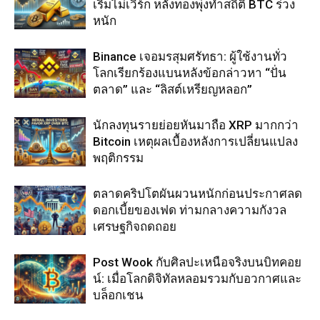
เริ่มไม่เวิร์ก หลังทองพุ่งทำสถิติ BTC ร่วง
หนัก
Binance เจอมรสุมศรัทธา: ผู้ใช้งานทั่ว
โลกเรียกร้องแบนหลังข้อกล่าวหา “ปั่น
ตลาด” และ “ลิสต์เหรียญหลอก”
นักลงทุนรายย่อยหันมาถือ XRP มากกว่า
Bitcoin เหตุผลเบื้องหลังการเปลี่ยนแปลง
พฤติกรรม
ตลาดคริปโตผันผวนหนักก่อนประกาศลด
ดอกเบี้ยของเฟด ท่ามกลางความกังวล
เศรษฐกิจถดถอย
Post Wook กับศิลปะเหนือจริงบนบิทคอย
น์: เมื่อโลกดิจิทัลหลอมรวมกับอวกาศและ
บล็อกเชน