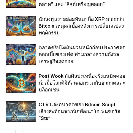
ตลาด” และ “ลิสต์เหรียญหลอก”
นักลงทุนรายย่อยหันมาถือ XRP มากกว่า
Bitcoin เหตุผลเบื้องหลังการเปลี่ยนแปลง
พฤติกรรม
ตลาดคริปโตผันผวนหนักก่อนประกาศลด
ดอกเบี้ยของเฟด ท่ามกลางความกังวล
เศรษฐกิจถดถอย
Post Wook กับศิลปะเหนือจริงบนบิทคอย
น์: เมื่อโลกดิจิทัลหลอมรวมกับอวกาศและ
บล็อกเชน
CTV และอนาคตของ Bitcoin Script:
เสียงสะท้อนจากนักพัฒนาโอเพนซอร์ส
“Stu”