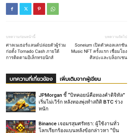
บทความก่อนหน้านี้
บทความถัดไป
ศาลเนเธอร์แลนด์ปล่อยตัวผู้ร่วม
Soneium เปิดตัวคอลเลกชัน
ก่อตั้ง Tornado Cash ภายใต้
Music NFT ครั้งแรก เชื่อมโยง
การติดตามอิเล็กทรอนิกส์
ศิลปะและบล็อกเชน
บทความที่เกี่ยวข้อง
เพิ่มเติมจากผู้เขียน
JPMorgan ชี้ “บิทคอยน์คือทองคำดิจิทัล”
เริ่มไม่เวิร์ก หลังทองพุ่งทำสถิติ BTC ร่วง
หนัก
Binance เจอมรสุมศรัทธา: ผู้ใช้งานทั่ว
โลกเรียกร้องแบนหลังข้อกล่าวหา “ปั่น