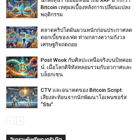
นักลงทุนรายย่อยหันมาถือ XRP มากกว่า
Bitcoin เหตุผลเบื้องหลังการเปลี่ยนแปลง
พฤติกรรม
ตลาดคริปโตผันผวนหนักก่อนประกาศลด
ดอกเบี้ยของเฟด ท่ามกลางความกังวล
เศรษฐกิจถดถอย
Post Wook กับศิลปะเหนือจริงบนบิทคอย
น์: เมื่อโลกดิจิทัลหลอมรวมกับอวกาศและ
บล็อกเชน
CTV และอนาคตของ Bitcoin Script:
เสียงสะท้อนจากนักพัฒนาโอเพนซอร์ส
“Stu”
วิเคราะห์เหรียญคริปโต