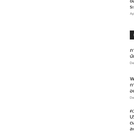
ข
ร
Ap
ภา
นั
De
W
ก
อ
De
ค
U
ตล
ล