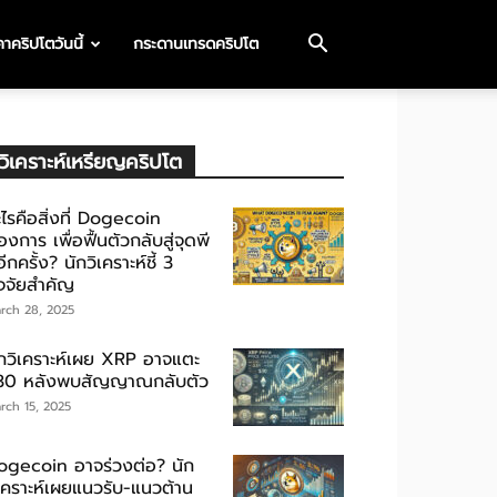
าคริปโตวันนี้
กระดานเทรดคริปโต
วิเคราะห์เหรียญคริปโต
ไรคือสิ่งที่ Dogecoin
องการ เพื่อฟื้นตัวกลับสู่จุดพี
ีกครั้ง? นักวิเคราะห์ชี้ 3
ัจจัยสำคัญ
rch 28, 2025
ักวิเคราะห์เผย XRP อาจแตะ
30 หลังพบสัญญาณกลับตัว
rch 15, 2025
ogecoin อาจร่วงต่อ? นัก
ิเคราะห์เผยแนวรับ-แนวต้าน