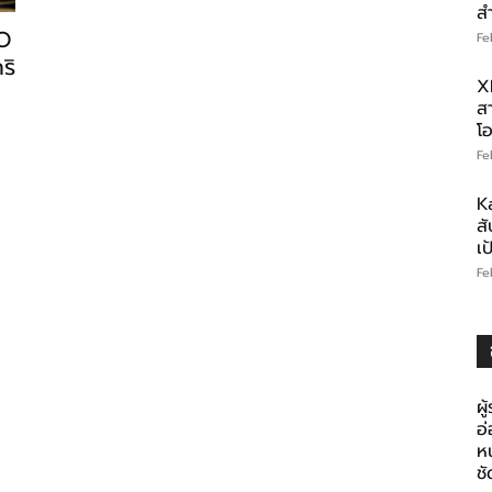
ส
DO
Fe
ริ
X
สา
โอ
Fe
K
สั
เ
Fe
ผู
อ
ห
ช