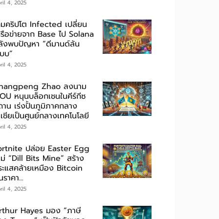
ril 4, 2025
กมคริปโต Infected เปลี่ยน
ครือข่ายจาก Base ไป Solana
ลังพบปัญหา “ดีมานด์ล้น
ะบบ”
ril 4, 2025
hangpeng Zhao ลงนาม
OU หนุนบล็อกเชนในคีร์กีซ
ถาน เร่งปั้นภูมิภาคกลาง
เชียเป็นศูนย์กลางเทคโนโลยี
ril 4, 2025
ortnite ปล่อย Easter Egg
ม่ “Dill Bits Mine” สร้าง
ระแสคล้ายเหมือง Bitcoin
นราคา...
ril 4, 2025
rthur Hayes มอง “ภาษี