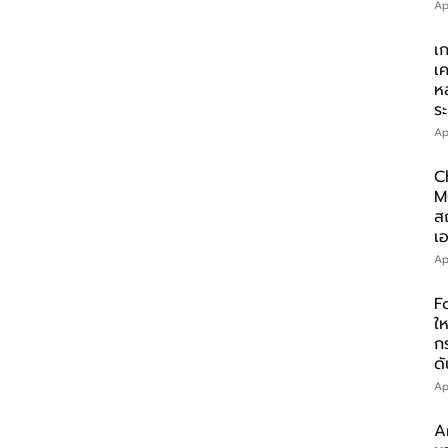
Ap
เ
เ
ห
ร
Ap
C
M
ส
เอ
Ap
F
ให
ก
ดั
Ap
A