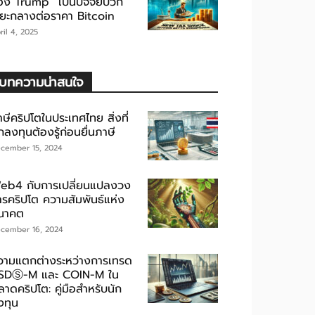
อง Trump” เป็นปัจจัยบวก
ะยะกลางต่อราคา Bitcoin
ril 4, 2025
บทความน่าสนใจ
ษีคริปโตในประเทศไทย สิ่งที่
กลงทุนต้องรู้ก่อนยื่นภาษี
cember 15, 2024
eb4 กับการเปลี่ยนแปลงวง
ารคริปโต ความสัมพันธ์แห่ง
นาคต
cember 16, 2024
วามแตกต่างระหว่างการเทรด
SDⓈ-M และ COIN-M ใน
าดคริปโต: คู่มือสำหรับนัก
งทุน