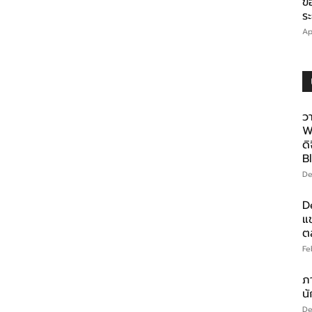
ข
ร
Ap
ว
W
ดิ
B
De
D
แ
ต
Fe
ภา
นั
De