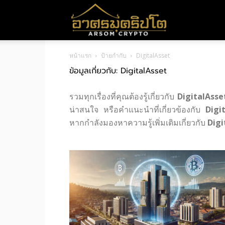
อา
หน้าแรก
ป้ายกำกับ
DigitalAsset
ศร
ข้อมูลเกี่ยวกับ: DigitalAsset
รวมทุกเรื่องที่คุณต้องรู้เกี่ยวกับ
DigitalAsse
มค
น่าสนใจ หรือคำแนะนำที่เกี่ยวข้องกับ
Digi
หากกำลังมองหาความรู้เพิ่มเติมเกี่ยวกับ
Digi
ริ
ปโต