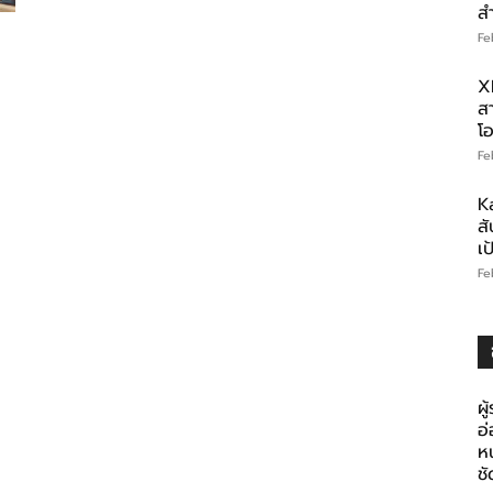
ส
Fe
X
สา
โอ
Fe
K
สั
เ
Fe
ผู
อ
ห
ช