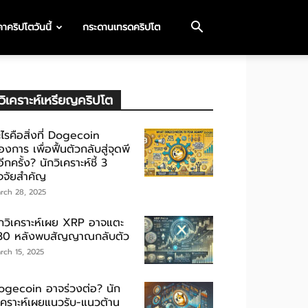
าคริปโตวันนี้
กระดานเทรดคริปโต
วิเคราะห์เหรียญคริปโต
ไรคือสิ่งที่ Dogecoin
องการ เพื่อฟื้นตัวกลับสู่จุดพี
ีกครั้ง? นักวิเคราะห์ชี้ 3
ัจจัยสำคัญ
rch 28, 2025
ักวิเคราะห์เผย XRP อาจแตะ
30 หลังพบสัญญาณกลับตัว
rch 15, 2025
ogecoin อาจร่วงต่อ? นัก
ิเคราะห์เผยแนวรับ-แนวต้าน