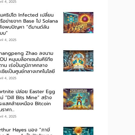
ril 4, 2025
กมคริปโต Infected เปลี่ยน
ครือข่ายจาก Base ไป Solana
ลังพบปัญหา “ดีมานด์ล้น
ะบบ”
ril 4, 2025
hangpeng Zhao ลงนาม
OU หนุนบล็อกเชนในคีร์กีซ
ถาน เร่งปั้นภูมิภาคกลาง
เชียเป็นศูนย์กลางเทคโนโลยี
ril 4, 2025
ortnite ปล่อย Easter Egg
ม่ “Dill Bits Mine” สร้าง
ระแสคล้ายเหมือง Bitcoin
นราคา...
ril 4, 2025
rthur Hayes มอง “ภาษี