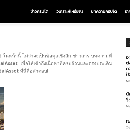
ข่าวคริปโต
วิเคราะห์เหรียญ
บทความคริปโต
ราค
t
ในหน้านี้ ไม่ว่าจะเป็นข้อมูลเชิงลึก ข่าวสาร บทความที่
อะ
ต้
talAsset
เพื่อให้เข้าถึงเนื้อหาที่ครบถ้วนและตรงประเด็น
คอ
talAsset
ที่นี่คือคำตอบ!
ป
Ma
น
$
Ma
D
ว