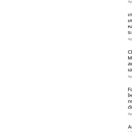
Ap
เ
เ
ห
ร
Ap
C
M
ส
เอ
Ap
F
ให
ก
ดั
Ap
A