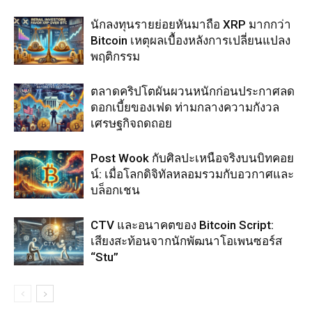
นักลงทุนรายย่อยหันมาถือ XRP มากกว่า
Bitcoin เหตุผลเบื้องหลังการเปลี่ยนแปลง
พฤติกรรม
ตลาดคริปโตผันผวนหนักก่อนประกาศลด
ดอกเบี้ยของเฟด ท่ามกลางความกังวล
เศรษฐกิจถดถอย
Post Wook กับศิลปะเหนือจริงบนบิทคอย
น์: เมื่อโลกดิจิทัลหลอมรวมกับอวกาศและ
บล็อกเชน
CTV และอนาคตของ Bitcoin Script:
เสียงสะท้อนจากนักพัฒนาโอเพนซอร์ส
“Stu”