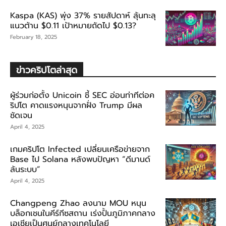
Kaspa (KAS) พุ่ง 37% รายสัปดาห์ ลุ้นทะลุ
แนวต้าน $0.11 เป้าหมายถัดไป $0.13?
February 18, 2025
ข่าวคริปโตล่าสุด
ผู้ร่วมก่อตั้ง Unicoin ชี้ SEC อ่อนท่าทีต่อค
ริปโต คาดแรงหนุนจากฝั่ง Trump มีผล
ชัดเจน
April 4, 2025
เกมคริปโต Infected เปลี่ยนเครือข่ายจาก
Base ไป Solana หลังพบปัญหา “ดีมานด์
ล้นระบบ”
April 4, 2025
Changpeng Zhao ลงนาม MOU หนุน
บล็อกเชนในคีร์กีซสถาน เร่งปั้นภูมิภาคกลาง
เอเชียเป็นศูนย์กลางเทคโนโลยี